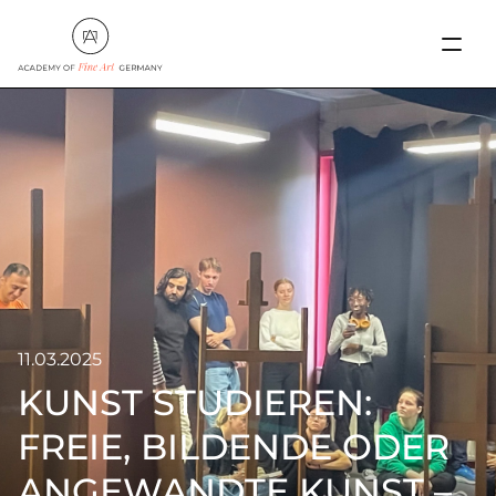
11.03.2025
KUNST STUDIEREN:
FREIE, BILDENDE ODER
AKADEMIE
ANGEWANDTE KUNST –