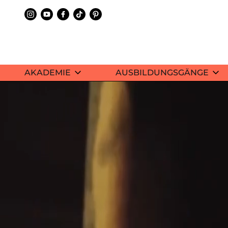
AKADEMIE
AUSBILDUNGSGÄNGE
AKADEMIE
AUSBILDUNGSGÄNGE
ANMELDUNG
GALERIE
WORKSHOPS
BLOG