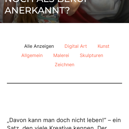
ANERKANNT?
ANMELDUNG
GALERIE
WORKSHOPS
Alle Anzeigen
Digital Art
Kunst
BLOG
Allgemein
Malerei
Skulpturen
Zeichnen
FAQ
KONTAKT
„Davon kann man doch nicht leben!“ – ein
Satz, den viele Kreative kennen. Der